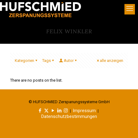
FELIX WINKLER
Kategorien
Tags
Autor
alle anzeigen
There are no posts on the list.
© HUFSCHMIED Zerspanungssysteme GmbH
Impressum
|
|
Datenschutzbestimmungen